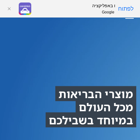
פתח באפליקציה
לפתוח
Google Play
05
04
03
02
01
מוצרי הבריאות
מכל העולם
במיוחד בשבילכם