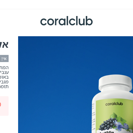
אק
אין 
ענבי
באופ
מגבי
תומכ