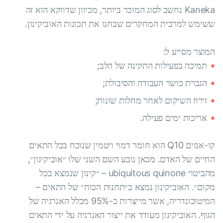
Kaneka נחשב לסוג המוכר ביותר, מכיוון שדווקא הוא זה
ששימש למרבית המחקרים שבחנו את תכונות האוביקינון.
המוצר מסייע ל:
תמיכה בפעילות התקינה של הלב;
הגברת כושר העבודה והסיבולת;
זירוז השיקום לאחר מחלות שונות;
אריכות ימים פעילה.
קו-אנזים Q10 הוא חומר דמוי ויטמין שנוכח בכל התאים
החיים של האדם. מכאן נובע השם השני שלו ״אוביקינון״,
מהביטוי ubiquitous quinone – ״קינון שנמצא בכל
מקום״. האוביקינון נמצא ב״תחנות הכוח״ של התאים –
המיטוכונדריה, אשר מייצרות כ-95% מכלל האנרגיה של
הגוף. האוביקינון מעודד את ייצור האנרגיה על ידי התאים