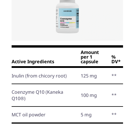
Amount
per 1
%
Active Ingredients
capsule
DV*
Inulin
(from chicory root)
125 mg
**
Coenzyme Q10
(Kaneka
100 mg
**
Q10®)
MCT oil powder
5 mg
**