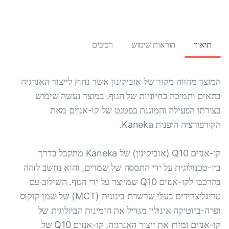
תיאור
הוראות שימוש
רכיבים
המוצר מהווה מקור של אוביקינון אשר נחוץ לייצור האנרגיה
בתאים ותמיכה בחיוניות של הגוף. במוצר נעשה שימוש
בצורתו הפעילה והמוגנת בפטנט של קו-אנזים מאת
הקורפורציה היפנית Kaneka.
קו-אנזים Q10 (אוביקינון) של Kaneka מתקבל בדרך
ביו-טכנולוגית על ידי התססה של שמרים, והוא נחשב לזהה
בהרכבו לקו-אנזים Q10 שמיוצר על ידי הגוף. השילוב עם
טריגליצרידים בעלי שרשרת בינונית (MCT) של שמן קוקוס
ופרה-ביוטיקה אינולין מגדיל את הזמינות הביולוגית של
קו-אנזים ומזרז את ייצור האנרגיה. קו-אנזים Q10 של