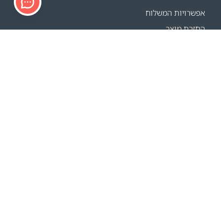
אפשרויות המשלוח
החזרת מוצר
מחשבון משלוחים
Sitemap
תמיכה
פרטי הקשר
FAQ
איפה קונים
האתרים שלנו
אירועים