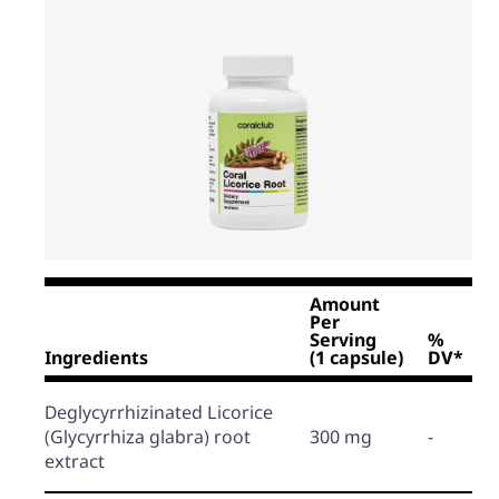
Amount
Per
Serving
%
Ingredients
(1 capsule)
DV*
Deglycyrrhizinated Licorice
(Glycyrrhiza glabra)
root
300 mg
-
extract