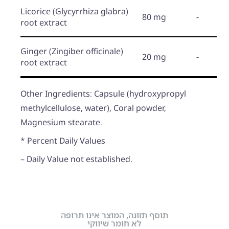
Licorice
(Glycyrrhiza glabra)
80 mg
-
root extract
Ginger
(Zingiber officinale)
20 mg
-
root extract
Other Ingredients: Capsule (hydroxypropyl
methylcellulose, water), Coral powder,
Magnesium stearate.
* Percent Daily Values
– Daily Value not established.
תוסף תזונה, המוצר אינו תרופה
לא חומר שיווקי