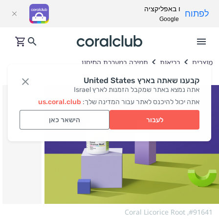
פתח באפליקציה
לפתוח
Google Play
מוצרים
בריאות
תמיכה במערכת החיסון
קבענו שאתה בארץ United States
אתה נמצא באתר שמקבל הזמנות לארץ Israel
אתה יכול להיכנס לאתר עבור המדינה שלך:
us.coral.club
לעבור
הישאר כאן
Coral Licorice Root
#91641,