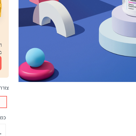
1
1
ה
מב
צורת
כמו