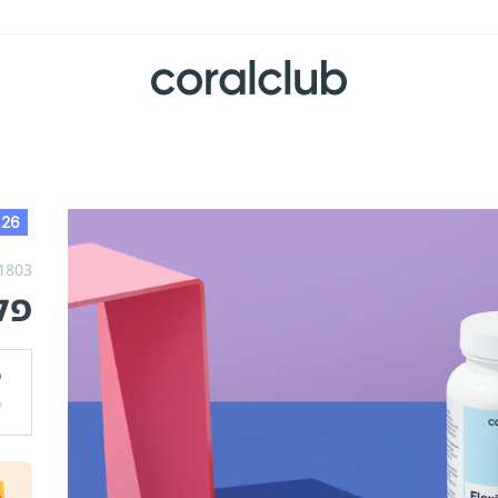
.26
1803,
פל
מ
0