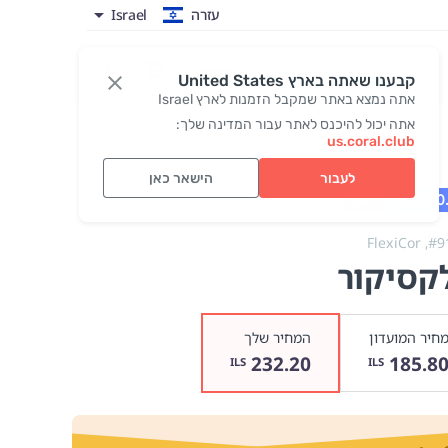
עזרה
Israel
כניסה
קבענו שאתה בארץ United States
אתה נמצא באתר שמקבל הזמנות לארץ Israel
אתה יכול להיכנס לאתר עבור המדינה שלך:
us.coral.club
לעבור
הישאר כאן
01 - 15.08
3+1
Exp: 10
FlexiCor
#9
קסיקור
חיר המועדון
המחיר שלך
232.20
185.8
ILS
ILS