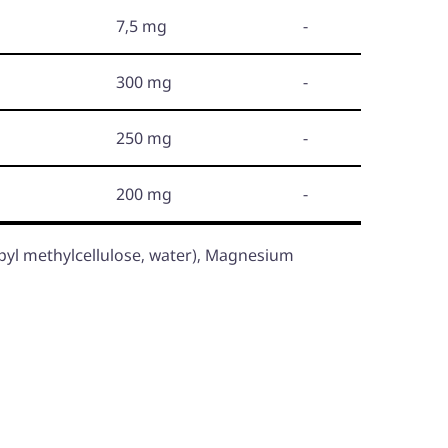
7,5 mg
-
300 mg
-
250 mg
-
200 mg
-
pyl methylcellulose, water), Magnesium