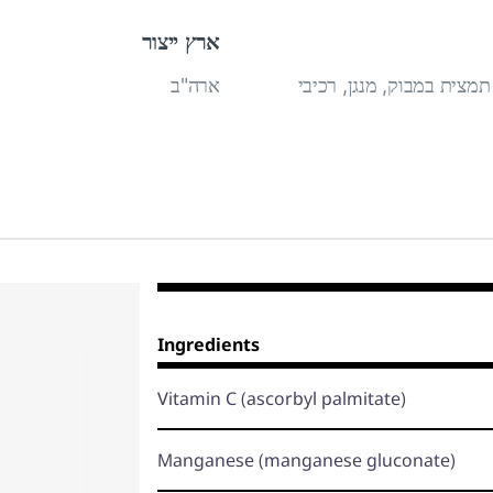
ארץ ייצור
קוזאמין, כונדרואיטין, מתילסולפוניל מתאן, ויטמין C, תמצית במבוק, מנגן, רכיבי
ארה"ב
Ingredients
Vitamin C
(ascorbyl palmitate)
Manganese
(manganese gluconate)