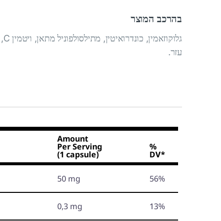
בהרכב המוצר
גלו
עזר.
Amount
Per Serving
%
(1 capsule)
DV*
50 mg
56%
0,3 mg
13%