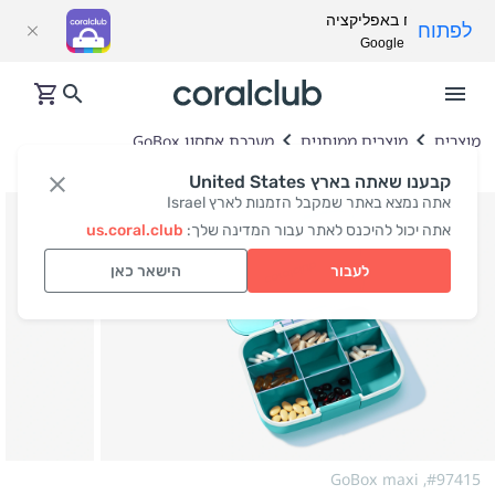
פתח באפליקציה
לפתוח
Google Play
מוצרים
מוצרים ממותגים
מערכת אחסון GoBox
קבענו שאתה בארץ United States
אתה נמצא באתר שמקבל הזמנות לארץ Israel
אתה יכול להיכנס לאתר עבור המדינה שלך:
us.coral.club
לעבור
הישאר כאן
GoBox maxi
#97415,