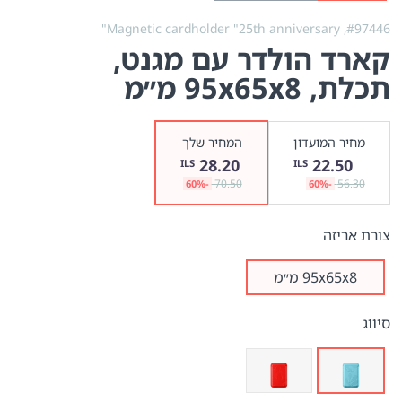
Magnetic cardholder "25th anniversary"
#97446,
קארד הולדר עם מגנט,
תכלת
, 95х65х8 מ״מ
מחיר המועדון
המחיר שלך
28.20
22.50
ILS
ILS
70.50
56.30
-60%
-60%
צורת אריזה
95х65х8 מ״מ
סיווג