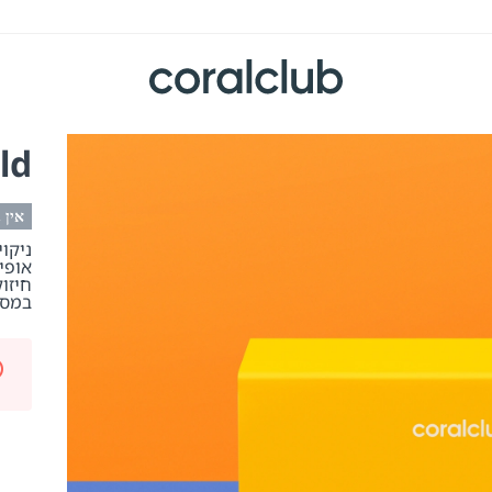
ield
אין 
ניקוי
אופיס
חיזו
במספ