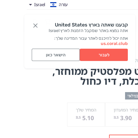
עזרה
Israel
כניסה
קבענו שאתה בארץ United States
אתה נמצא באתר שמקבל הזמנות לארץ Israel
אתה יכול להיכנס לאתר עבור המדינה שלך:
us.coral.club
לעבור
הישאר כאן
Pen PET-RECYCLED
#7
 מפלסטיק ממוחזר,
לת
, דיו כחול
במלאי
חיר המועדון
המחיר שלך
5.10
3.90
ILS
ILS