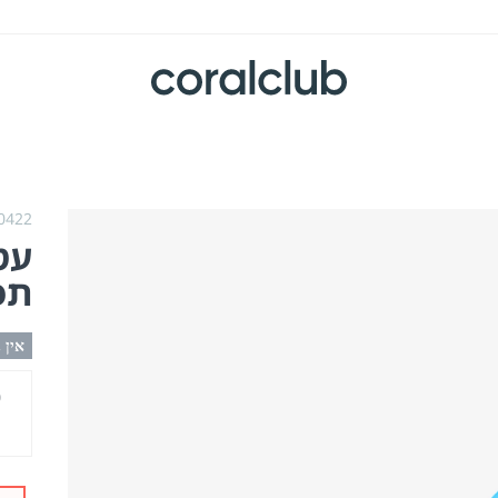
0422,
עט
תכ
אין 
מ