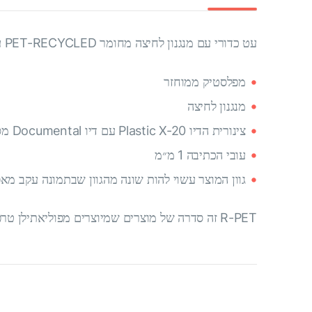
עט כדורי עם מנגנון לחיצה מחומר PET-RECYCLED עם כיתוב ״היי, אני העט של Coral Club! בחיי הקודמים הייתי בקבוק פלסטיק״.
מפלסטיק ממוחזר
מנגנון לחיצה
צינורית הדיו Plastic X-20 עם דיו Documental מספיקה עד 2,500 מ׳ של כתיבה
עובי הכתיבה 1 מ״מ
גוון המוצר עשוי להות שונה מהגוון שבתמונה עקב מאפ
R-PET זה סדרה של מוצרים שמיוצרים מפוליאתילן טרפתאלט ממוחזר. בזכות תכונותיו הייחודיות של החומר, ניתן למחזר אותו לצורך ייצור של מוצרים חדשים.