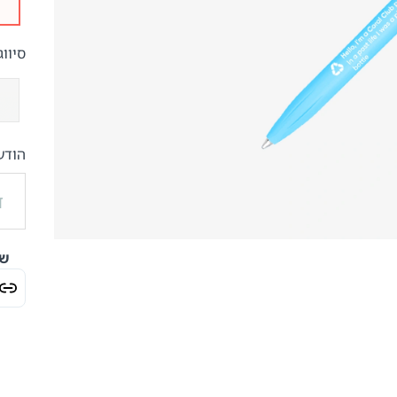
סיווג
הודע
שי