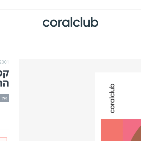
2001,
קטל
הר
אין 
מ