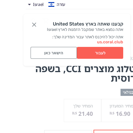
עזרה
Israel
כניסה
קבענו שאתה בארץ United States
אתה נמצא באתר שמקבל הזמנות לארץ Israel
אתה יכול להיכנס לאתר עבור המדינה שלך:
us.coral.club
לעבור
הישאר כאן
Product catalog CCI
#9
וג מוצרים CCI
, בשפה
וסית
במלאי
חיר המועדון
המחיר שלך
21.40
16.90
ILS
ILS