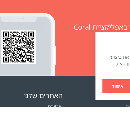
מזמינים מוצרים ומנהלים חשבון אישי באפליקציית Coral
״) כדי לשפר את ביצועי
ווה את
אישור
האתרים שלנו
ר
אירועים
ם