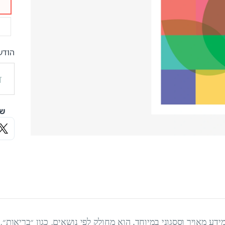
הודע
שי
דע מאויר וססגוני במיוחד. הוא מחולק לפי נושאים, כגון ״בריאות״, ״י