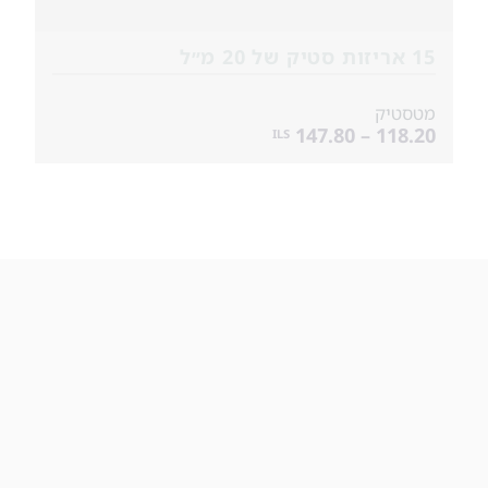
15 אריזות סטיק של 20 מ״ל
מטסטיק
118.20 – 147.80
ILS