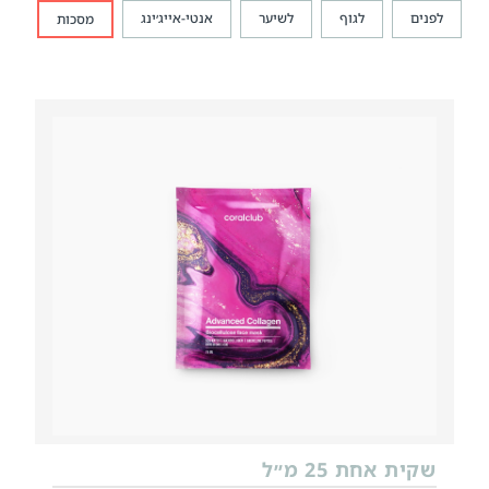
לפנים
לגוף
לשיער
אנטי-אייג׳ינג
מסכות
שקית אחת 25 מ״ל