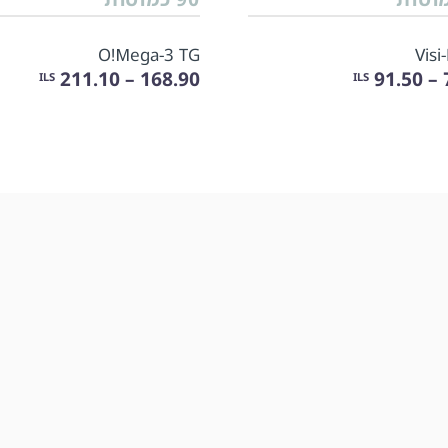
O!Мega-3 TG
Visi
168.90 – 211.10
7
ILS
ILS