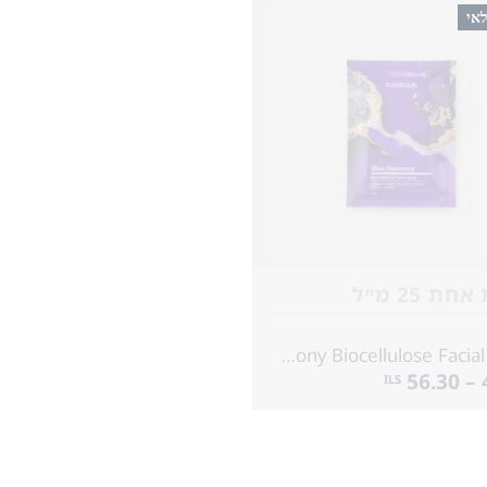
לאי
ת 25 מ״ל
Skin Harmony Biocellulose Facial Mask
4
ILS