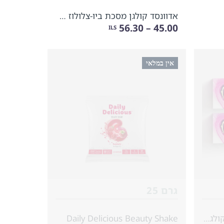
אדוונסד קולגן מסכת ביו-צלולוז לפנים
45.00 – 56.30
ILS
אין במלאי
גרם 25
ערכת פרומרין פפטידים של קולגן (לתקופה של חודש) & מסכות ב�...
Daily Delicious Beauty Shake