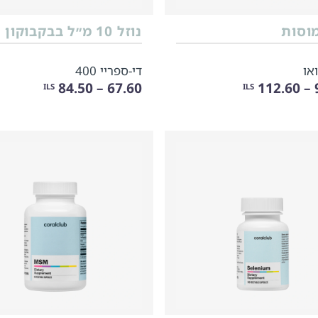
או
די-ספריי 400
67.60 – 84.50
9
ILS
ILS