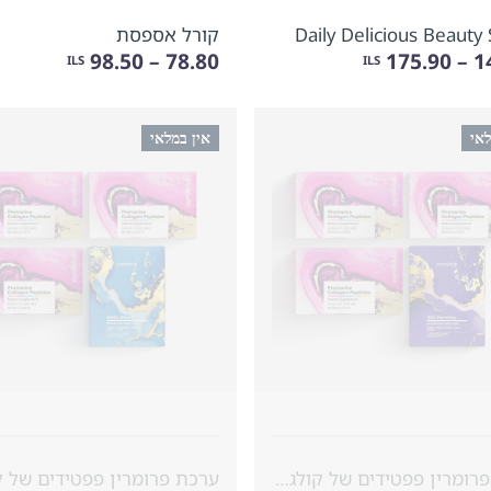
Daily Delicious Beauty
קורל אספסת
78.80 – 98.50
140
ILS
ILS
לאי
אין במלאי
ערכת פרומרין פפטידים של קולגן (לתקופה של חודש) & מסכות ב�...