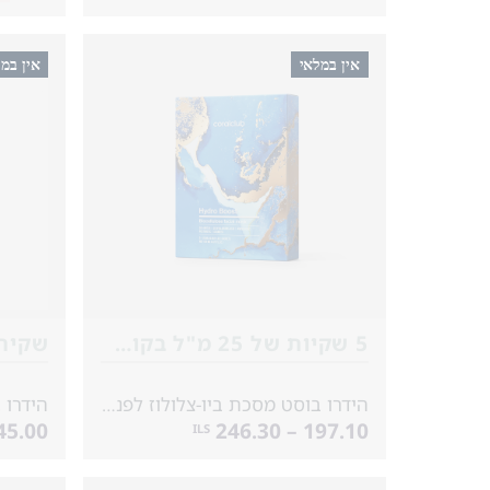
אין במלאי
אין במ
5 שקיות של 25 מ"ל בקופסה
שקית אח
הידרו בוסט מסכת ביו-צלולוז לפנים
5.00 – 56.30
197.10 – 246.30
ILS