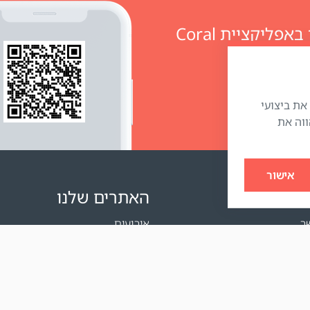
מזמינים מוצרים ומנהלים חשבון אישי באפליקציית Coral
״) כדי לשפר את ביצועי
ווה את
אישור
האתרים שלנו
ר
אירועים
ם