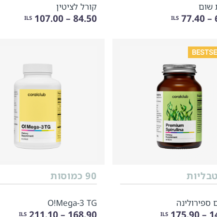
 שום
קורל לציטין
84.50 – 107.00
6
ILS
ILS
BESTSE
90 כמוסות
 ספירולינה
O!Мega-3 TG
168.90 – 211.10
140
ILS
ILS